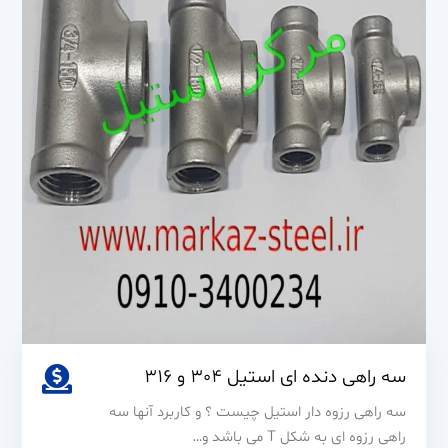
316
سه راهی دنده ای استیل 304 و 316
سه راهی رزوه دار استیل چیست ؟ و کاربرد آنها سه
راهی رزوه ای به شکل T می باشد و…