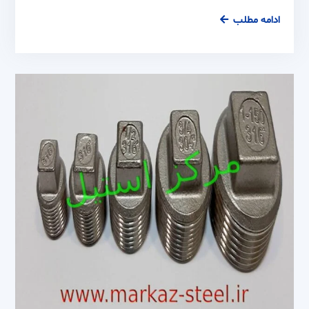
سه
ادامه مطلب
راهی
دنده
ای
استیل
304
و
316