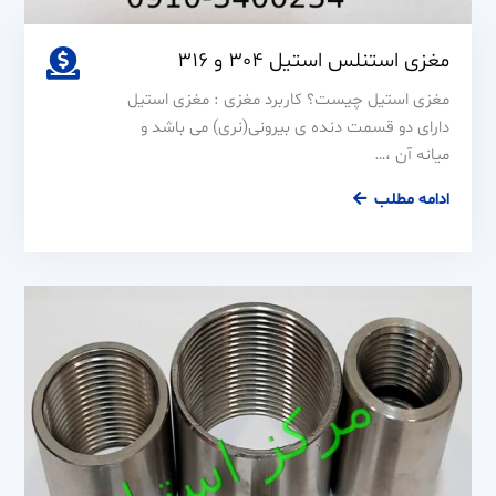
مغزی استنلس استیل 304 و 316
مغزی استیل چیست؟ کاربرد مغزی : مغزی استیل
دارای دو قسمت دنده ی بیرونی(نری) می باشد و
میانه آن ،…
مغزی
ادامه مطلب
استنلس
استیل
304
و
316