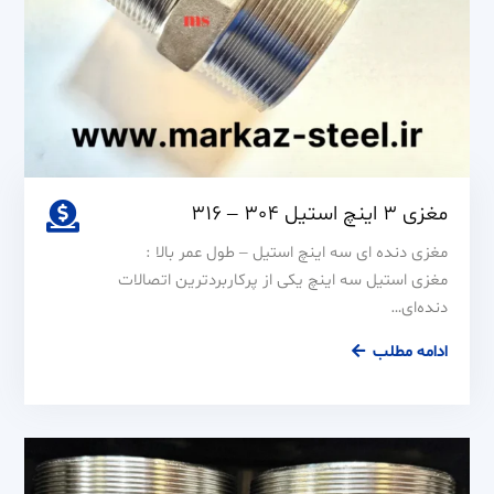
مغزی 3 اینچ استیل 304 – 316
مغزی دنده ای سه اینچ استیل – طول عمر بالا :
مغزی استیل سه اینچ یکی از پرکاربردترین اتصالات
دنده‌ای…
مغزی
ادامه مطلب
3
اینچ
استیل
304
–