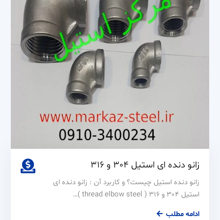
زانو دنده ای استیل 304 و 316
زانو دنده استیل چیست؟ و کاربرد آن : زانو دنده ای
استیل 304 و 316 ( thread elbow steel )…
زانو
ادامه مطلب