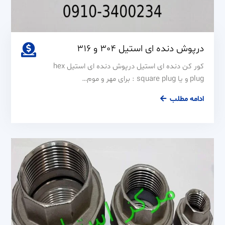
درپوش دنده ای استیل 304 و 316
کور کن دنده ای استیل درپوش دنده ای استیل hex
plug و یا square plug : برای مهر و موم…
درپوش
ادامه مطلب
دنده
ای
استیل
304
و
316