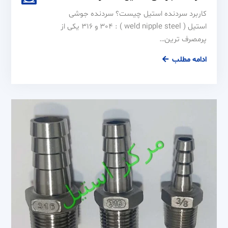
کاربرد سردنده استیل چیست؟ سردنده جوشی
استیل ( weld nipple steel ) : 304 و 316 یکی از
پرمصرف ترین…
سردنده
ادامه مطلب
جوشی
استیل
304
و
316