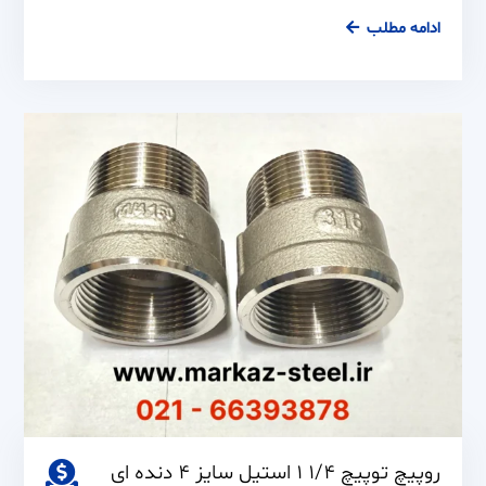
سردنده
ادامه مطلب
استیل
“3/4
اینچ
مانیسمان
روپیچ توپیچ 1/4 1 استیل سایز 4 دنده ای