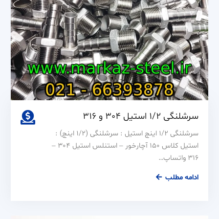
سرشلنگی 1/2 استیل 304 و 316
سرشلنگی 1/2 اینچ استیل : سرشلنگی (1/2 اینچ) :
استیل کلاس 150 آچارخور – استنلس استیل 304 –
316 واتساپ…
سرشلنگی
ادامه مطلب
1/2
استیل
304