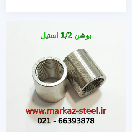
4
اینچ
استیل
304
–
316