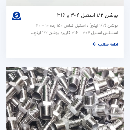
بوشن 1/2 استیل 304 و 316
بوشن (1/2 اینچ) : استیل کلاس 150 رده 10 – 40
استنلس استیل 304 – 316 کاربرد بوشن 1/2 اینچ…
بوشن
ادامه مطلب
1/2
استیل
304
و
316