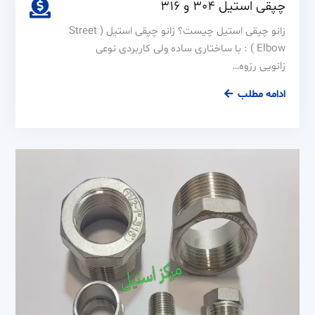
چپقی استیل 304 و 316
زانو چپقی استیل چیست؟ زانو چپقی استیل ( Street
Elbow ) : با ساختاری ساده ولی کاربردی نوعی
زانویی رزوه…
چپقی
ادامه مطلب
استیل
304
و
316