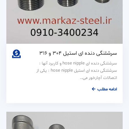
سرشلنگی دنده ای استیل 304 و 316
سرشلنگی دنده ای hose nipple و کاربرد آنها :
سرشلنگی دنده ای استیل hose nipple : یکی از
اتصالات آچارخور می…
سرشلنگی
ادامه مطلب
دنده
ای
استیل
304
و