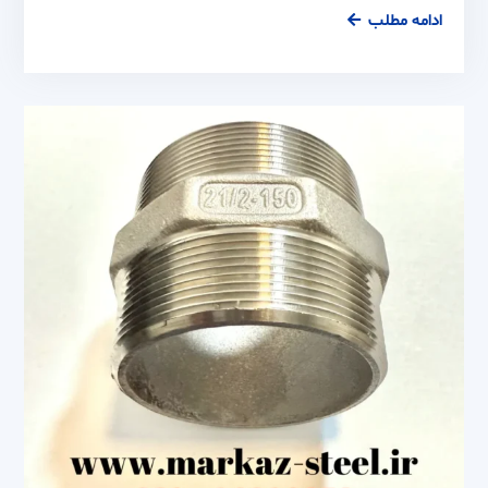
مغزی
ادامه مطلب
1/2
استیل
304
–
316