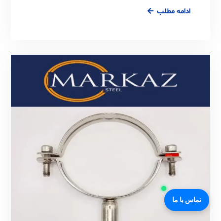
مهره
ادامه مطلب
ماسوره
صنایع
غذایی
و
دارویی
استیل
304
و
316
تماس با ما