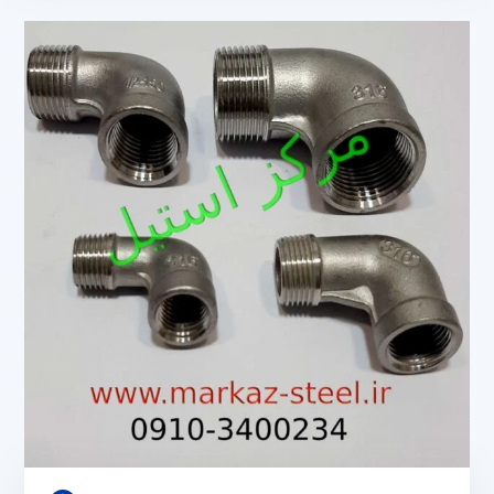
ای
استیل
304
و
316