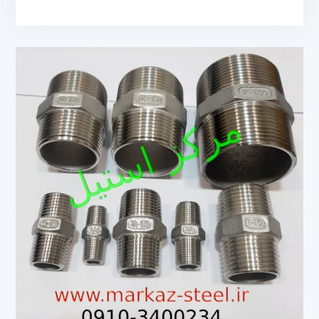
دنده
ای
استیل
304
و
316