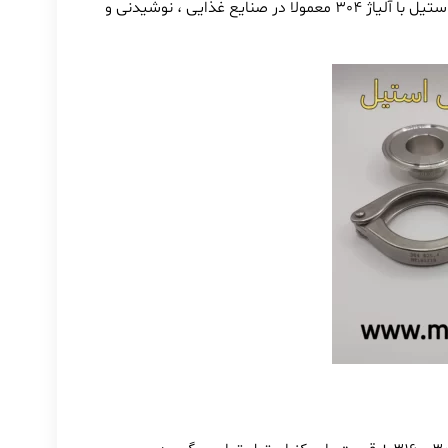
این اعداد قطر بیرونی لوله ( نافی ) کلمپ استیل می باشد.از کلمپ استیل با آلیاژ 304 معمولا در صنایع غذایی ، نوشیدنی و