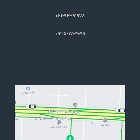
021-66391978
0935-1704099