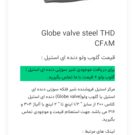
Globe valve steel THD
CF8M
قیمت گلوب ولو دنده ای استیل :
برای دریافت موجودی شیر سوزنی دنده ای استیل |
گلوب ولو + قیمت با ما تماس بگیرید.
مرکز استیل فروشنده شیر فلکه سوزنی دنده ای
استیل یا گلوب ولو(Globe valve) دنده ای استیل
کلاس 200 از سایز ” 1/2 اینچ تا ” 2 اینچ با آلیاژ 304 و
316 می باشد.جهت استعلام قیمت و موجودی تماس
بگیرید.
لینک های مرتبط :